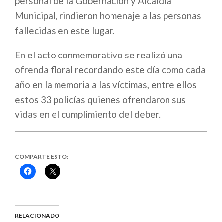
personal de la Gobernación y Alcaldía
Municipal, rindieron homenaje a las personas
fallecidas en este lugar.
En el acto conmemorativo se realizó una
ofrenda floral recordando este día como cada
año en la memoria a las víctimas, entre ellos
estos 33 policías quienes ofrendaron sus
vidas en el cumplimiento del deber.
COMPARTE ESTO:
Haz
Haz
clic
clic
para
para
compartir
compartir
en
en
Facebook
X
(Se
(Se
abre
abre
RELACIONADO
en
en