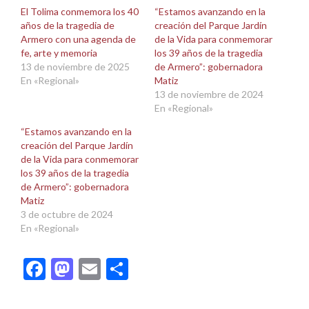
una
una
El Tolima conmemora los 40
“Estamos avanzando en la
ventana
ventana
años de la tragedia de
creación del Parque Jardín
nueva)
nueva)
Armero con una agenda de
de la Vida para conmemorar
fe, arte y memoria
los 39 años de la tragedia
13 de noviembre de 2025
de Armero”: gobernadora
En «Regional»
Matiz
13 de noviembre de 2024
En «Regional»
“Estamos avanzando en la
creación del Parque Jardín
de la Vida para conmemorar
los 39 años de la tragedia
de Armero”: gobernadora
Matiz
3 de octubre de 2024
En «Regional»
Facebook
Mastodon
Email
Compartir