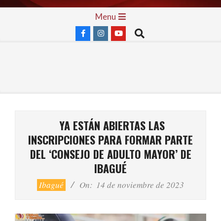
Skip
Primary
Menu
to
Navigation
Search
content
Menu
YA ESTÁN ABIERTAS LAS
INSCRIPCIONES PARA FORMAR PARTE
DEL ‘CONSEJO DE ADULTO MAYOR’ DE
IBAGUÉ
Ibagué
On:
14 de noviembre de 2023