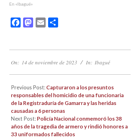
En «Ibagué»
Facebook
Mastodon
Email
Compartir
2023-
11-
On:
14 de noviembre de 2023
In:
Ibagué
14
Previous Post:
Capturaron a los presuntos
responsables del homicidio de una funcionaria
de la Registraduría de Gamarra y las heridas
causadas a 6 personas
Next Post:
Policía Nacional conmemoró los 38
años de la tragedia de armero y rindió honores a
33 uniformados fallecidos