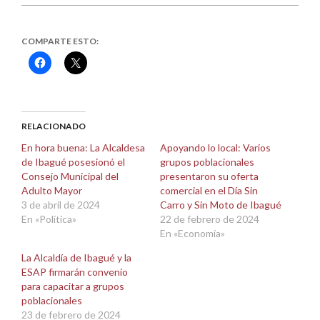
COMPARTE ESTO:
Haz
Haz
clic
clic
para
para
compartir
compartir
en
en
Facebook
X
(Se
(Se
abre
abre
RELACIONADO
en
en
una
una
En hora buena: La Alcaldesa
Apoyando lo local: Varios
ventana
ventana
de Ibagué posesionó el
grupos poblacionales
nueva)
nueva)
Consejo Municipal del
presentaron su oferta
Adulto Mayor
comercial en el Día Sin
3 de abril de 2024
Carro y Sin Moto de Ibagué
En «Política»
22 de febrero de 2024
En «Economía»
La Alcaldía de Ibagué y la
ESAP firmarán convenio
para capacitar a grupos
poblacionales
23 de febrero de 2024