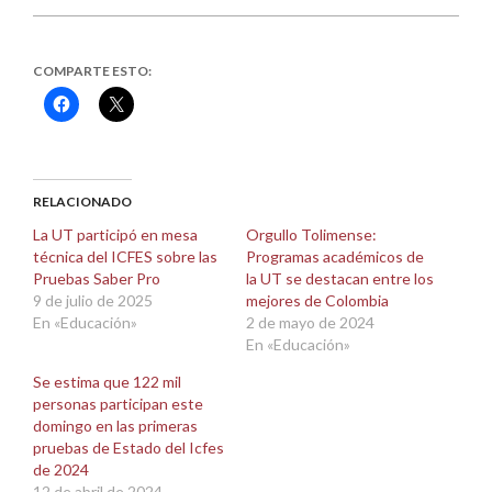
COMPARTE ESTO:
Haz
Haz
clic
clic
para
para
compartir
compartir
en
en
Facebook
X
(Se
(Se
abre
abre
RELACIONADO
en
en
una
una
La UT participó en mesa
Orgullo Tolimense:
ventana
ventana
técnica del ICFES sobre las
Programas académicos de
nueva)
nueva)
Pruebas Saber Pro
la UT se destacan entre los
9 de julio de 2025
mejores de Colombia
En «Educación»
2 de mayo de 2024
En «Educación»
Se estima que 122 mil
personas participan este
domingo en las primeras
pruebas de Estado del Icfes
de 2024
12 de abril de 2024