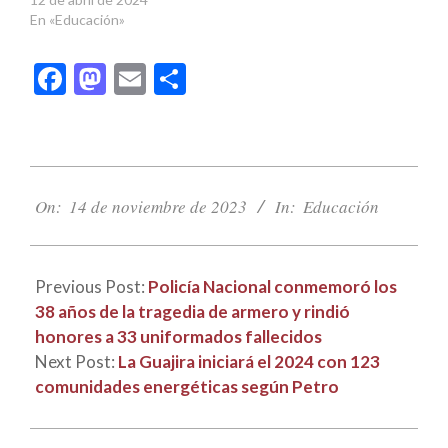
En «Educación»
Facebook
Mastodon
Email
Compartir
2023-
11-
On:
14 de noviembre de 2023
In:
Educación
14
Previous Post:
Policía Nacional conmemoró los
38 años de la tragedia de armero y rindió
honores a 33 uniformados fallecidos
Next Post:
La Guajira iniciará el 2024 con 123
comunidades energéticas según Petro