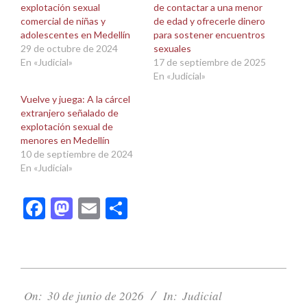
explotación sexual
de contactar a una menor
comercial de niñas y
de edad y ofrecerle dinero
adolescentes en Medellín
para sostener encuentros
29 de octubre de 2024
sexuales
En «Judicial»
17 de septiembre de 2025
En «Judicial»
Vuelve y juega: A la cárcel
extranjero señalado de
explotación sexual de
menores en Medellín
10 de septiembre de 2024
En «Judicial»
Facebook
Mastodon
Email
Compartir
2026-
06-
On:
30 de junio de 2026
In:
Judicial