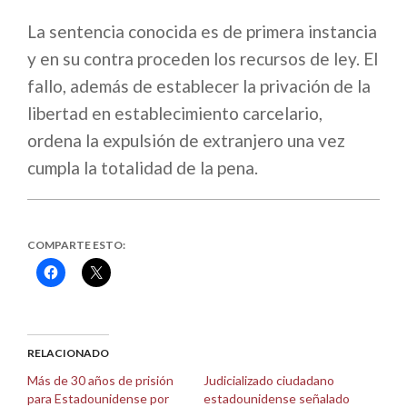
La sentencia conocida es de primera instancia
y en su contra proceden los recursos de ley. El
fallo, además de establecer la privación de la
libertad en establecimiento carcelario,
ordena la expulsión de extranjero una vez
cumpla la totalidad de la pena.
COMPARTE ESTO:
Haz
Haz
clic
clic
para
para
compartir
compartir
en
en
Facebook
X
(Se
(Se
abre
abre
RELACIONADO
en
en
una
una
Más de 30 años de prisión
Judicializado ciudadano
ventana
ventana
para Estadounidense por
estadounidense señalado
nueva)
nueva)