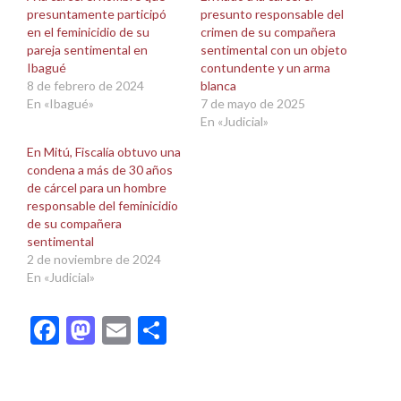
ventana
ventana
presuntamente participó
presunto responsable del
nueva)
nueva)
en el feminicidio de su
crimen de su compañera
pareja sentimental en
sentimental con un objeto
Ibagué
contundente y un arma
8 de febrero de 2024
blanca
En «Ibagué»
7 de mayo de 2025
En «Judicial»
En Mitú, Fiscalía obtuvo una
condena a más de 30 años
de cárcel para un hombre
responsable del feminicidio
de su compañera
sentimental
2 de noviembre de 2024
En «Judicial»
Facebook
Mastodon
Email
Compartir