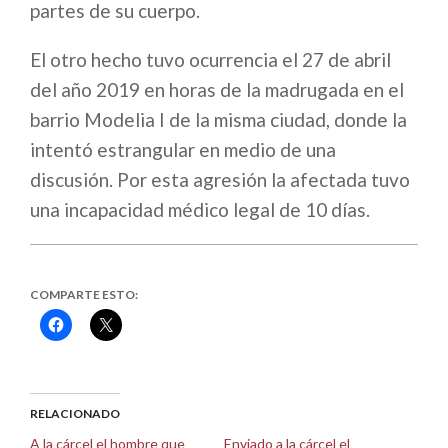
partes de su cuerpo.
El otro hecho tuvo ocurrencia el 27 de abril
del año 2019 en horas de la madrugada en el
barrio Modelia I de la misma ciudad, donde la
intentó estrangular en medio de una
discusión. Por esta agresión la afectada tuvo
una incapacidad médico legal de 10 días.
COMPARTE ESTO:
Haz
Haz
clic
clic
para
para
compartir
compartir
en
en
Facebook
X
(Se
(Se
abre
abre
RELACIONADO
en
en
una
una
A la cárcel el hombre que
Enviado a la cárcel el