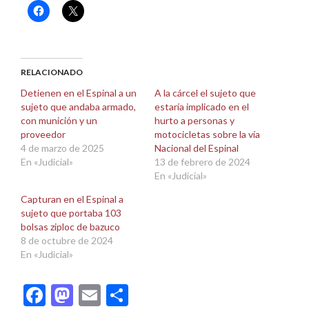
Haz
Haz
clic
clic
para
para
compartir
compartir
en
en
Facebook
X
(Se
(Se
abre
abre
RELACIONADO
en
en
una
una
Detienen en el Espinal a un
A la cárcel el sujeto que
ventana
ventana
sujeto que andaba armado,
estaría implicado en el
nueva)
nueva)
con munición y un
hurto a personas y
proveedor
motocicletas sobre la vía
4 de marzo de 2025
Nacional del Espinal
En «Judicial»
13 de febrero de 2024
En «Judicial»
Capturan en el Espinal a
sujeto que portaba 103
bolsas ziploc de bazuco
8 de octubre de 2024
En «Judicial»
Facebook
Mastodon
Email
Compartir