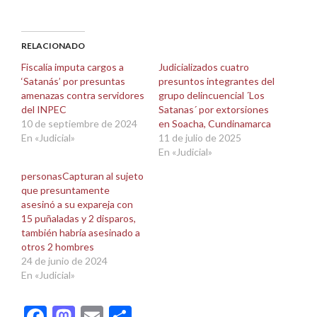
compartir
compartir
en
en
Facebook
X
(Se
(Se
abre
abre
RELACIONADO
en
en
una
una
Fiscalía imputa cargos a
Judicializados cuatro
ventana
ventana
‘Satanás’ por presuntas
presuntos integrantes del
nueva)
nueva)
amenazas contra servidores
grupo delincuencial ´Los
del INPEC
Satanas´ por extorsiones
10 de septiembre de 2024
en Soacha, Cundinamarca
En «Judicial»
11 de julio de 2025
En «Judicial»
personasCapturan al sujeto
que presuntamente
asesinó a su expareja con
15 puñaladas y 2 disparos,
también habría asesinado a
otros 2 hombres
24 de junio de 2024
En «Judicial»
Facebook
Mastodon
Email
Compartir