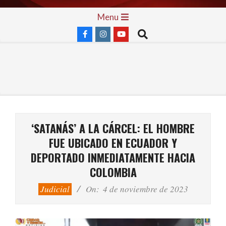
Skip
Primary
Menu
to
Navigation
Search
content
Menu
‘SATANÁS’ A LA CÁRCEL: EL HOMBRE
FUE UBICADO EN ECUADOR Y
DEPORTADO INMEDIATAMENTE HACIA
COLOMBIA
Judicial
On:
4 de noviembre de 2023