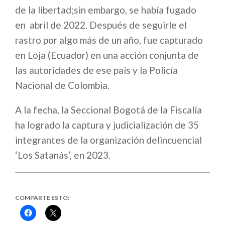
de la libertad;sin embargo, se había fugado
en abril de 2022. Después de seguirle el
rastro por algo más de un año, fue capturado
en Loja (Ecuador) en una acción conjunta de
las autoridades de ese país y la Policía
Nacional de Colombia.
A la fecha, la Seccional Bogotá de la Fiscalía
ha logrado la captura y judicialización de 35
integrantes de la organización delincuencial
‘Los Satanás’, en 2023.
COMPARTE ESTO:
Haz
Haz
clic
clic
para
para