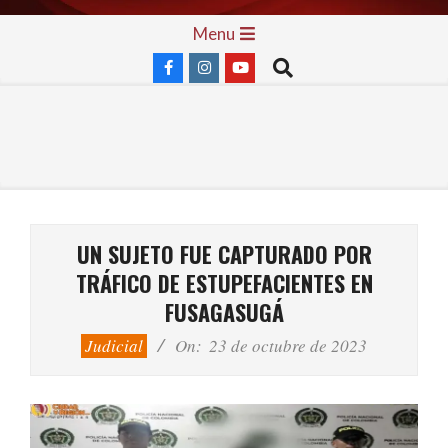
Skip
Primary
Menu
to
Navigation
Search
content
Menu
UN SUJETO FUE CAPTURADO POR
TRÁFICO DE ESTUPEFACIENTES EN
FUSAGASUGÁ
Judicial
On:
23 de octubre de 2023