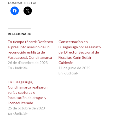
COMPARTE ESTO:
Haz
Haz
clic
clic
para
para
compartir
compartir
en
en
Facebook
X
(Se
(Se
abre
abre
RELACIONADO
en
en
una
una
En tiempo récord: Detienen
Consternación en
ventana
ventana
al presunto asesino de un
Fusagasugá por asesinato
nueva)
nueva)
reconocido estilista de
del Director Seccional de
Fusagasugá, Cundinamarca
Fiscalías Karin Sefair
26 de diciembre de 2023
Calderón
En «Judicial»
11 de junio de 2025
En «Judicial»
En Fusagasugá,
Cundinamarca realizaron
varias capturas e
incautación de drogas y
licor adulterado
25 de octubre de 2023
En «Judicial»