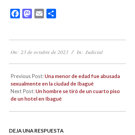
Facebook
Mastodon
Email
Compartir
2023-
10-
On:
23 de octubre de 2023
In:
Judicial
23
Previous Post:
Una menor de edad fue abusada
sexualmente en la ciudad de Ibagué
Next Post:
Un hombre se tiró de un cuarto piso
de un hotel en Ibagué
DEJA UNA RESPUESTA