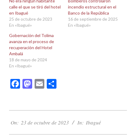
No era ningún habitante
Bomberos controlaron
ventana
ventana
calle el que se tiró del hotel
incendio estructural en el
nueva)
nueva)
en Ibagué
Banco de la República
25 de octubre de 2023
16 de septiembre de 2025
En «Ibagué»
En «Ibagué»
Gobernación del Tolima
avanza en el proceso de
recuperación del Hotel
Ambalá
18 de mayo de 2024
En «Ibagué»
Facebook
Mastodon
Email
Compartir
2023-
10-
On:
23 de octubre de 2023
In:
Ibagué
23