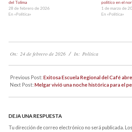
del Tolima
político en el no
28 de febrero de 2026
1 de marzo de 2
En «Política»
En «Política»
2026-
02-
On:
24 de febrero de 2026
In:
Política
24
Previous Post:
Exitosa Escuela Regional del Café ab
Next Post:
Melgar vivió una noche histórica para el pe
DEJA UNA RESPUESTA
Tu dirección de correo electrónico no será publicada.
Lo