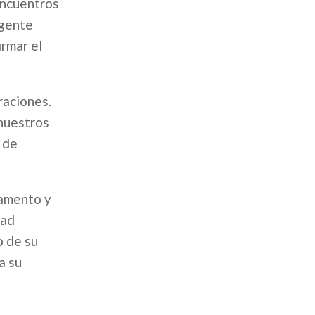
encuentros
igente
irmar el
raciones.
 nuestros
 de
tamento y
dad
o de su
a su