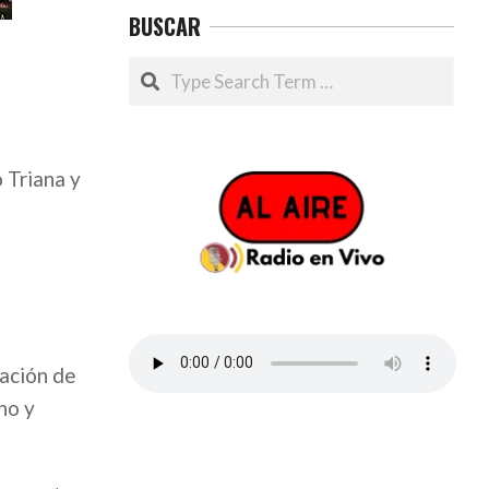
BUSCAR
Search
 Triana y
dación de
no y