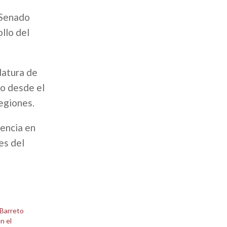
 Senado
llo del
datura de
do desde el
regiones.
sencia en
es del
 Barreto
n el