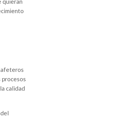
e quieran
ecimiento
Cafeteros
s procesos
la calidad
 del