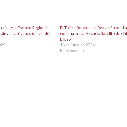
oria de la Escuela Regional
El Tolima fortalece la formación produ
 dirigida a jóvenes del sur del
con una nueva Escuela Satélite de Ca
Bilbao
026
16 de junio de 2026
En «Regional»