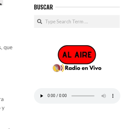
BUSCAR
Search
s, que
ra
 y