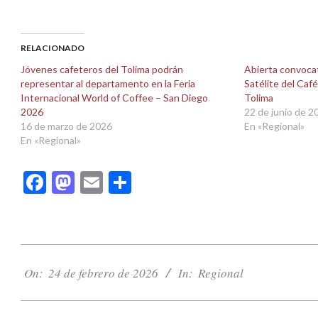
para
para
compartir
compartir
en
en
Facebook
X
(Se
(Se
abre
abre
RELACIONADO
en
en
una
una
Jóvenes cafeteros del Tolima podrán
Abierta convocat
ventana
ventana
representar al departamento en la Feria
Satélite del Café
nueva)
nueva)
Internacional World of Coffee – San Diego
Tolima
2026
22 de junio de 2
16 de marzo de 2026
En «Regional»
En «Regional»
Facebook
Mastodon
Email
Compartir
2026-
02-
On:
24 de febrero de 2026
In:
Regional
24