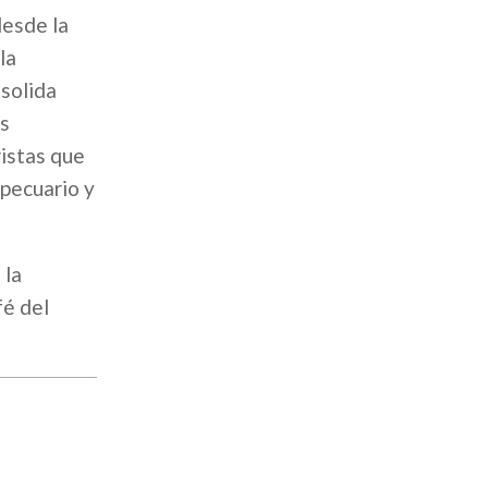
desde la
la
nsolida
os
ristas que
opecuario y
 la
fé del