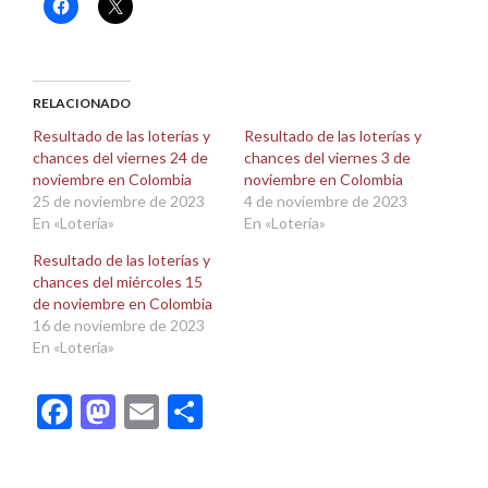
Haz
Haz
clic
clic
para
para
compartir
compartir
en
en
Facebook
X
(Se
(Se
abre
abre
RELACIONADO
en
en
una
una
Resultado de las loterías y
Resultado de las loterías y
ventana
ventana
chances del viernes 24 de
chances del viernes 3 de
nueva)
nueva)
noviembre en Colombia
noviembre en Colombia
25 de noviembre de 2023
4 de noviembre de 2023
En «Lotería»
En «Lotería»
Resultado de las loterías y
chances del miércoles 15
de noviembre en Colombia
16 de noviembre de 2023
En «Lotería»
Facebook
Mastodon
Email
Compartir