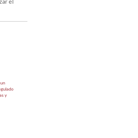
zar el
 un
regulado
as y