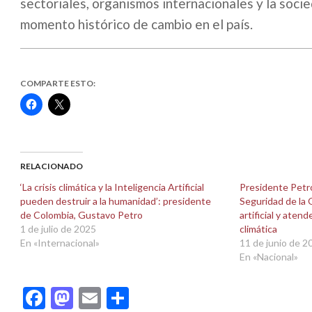
sectoriales, organismos internacionales y la socied
momento histórico de cambio en el país.
COMPARTE ESTO:
Haz
Haz
clic
clic
para
para
compartir
compartir
en
en
Facebook
X
(Se
(Se
abre
abre
RELACIONADO
en
en
una
una
‘La crisis climática y la Inteligencia Artificial
Presidente Petro
ventana
ventana
pueden destruir a la humanidad’: presidente
Seguridad de la 
nueva)
nueva)
de Colombia, Gustavo Petro
artificial y atend
1 de julio de 2025
climática
En «Internacional»
11 de junio de 2
En «Nacional»
Facebook
Mastodon
Email
Compartir