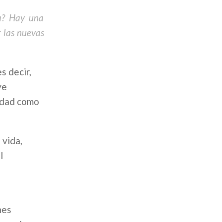
ia? Hay una
 las nuevas
s decir,
ve
nidad como
 vida,
l
nes