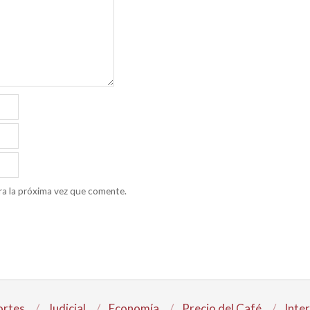
ra la próxima vez que comente.
rtes
Judicial
Economía
Precio del Café
Inte