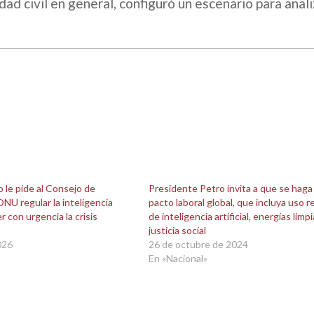
ad civil en general, configuró un escenario para anali
 le pide al Consejo de
Presidente Petro invita a que se haga
ONU regular la inteligencia
pacto laboral global, que incluya uso 
er con urgencia la crisis
de inteligencia artificial, energías limpi
justicia social
026
26 de octubre de 2024
En «Nacional»