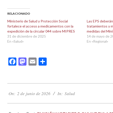
compartir
compartir
en
en
Facebook
X
(Se
(Se
abre
abre
RELACIONADO
en
en
una
una
Ministerio de Salud y Protección Social
Las EPS deberán 
ventana
ventana
fortalece el acceso a medicamentos con la
tratamientos y 
nueva)
nueva)
expedición de la circular 044 sobre MIPRES
medidas del Mini
31 de diciembre de 2025
14 de mayo de 
En «Salud»
En «Regional»
Facebook
Mastodon
Email
Compartir
2026-
06-
On:
2 de junio de 2026
In:
Salud
02