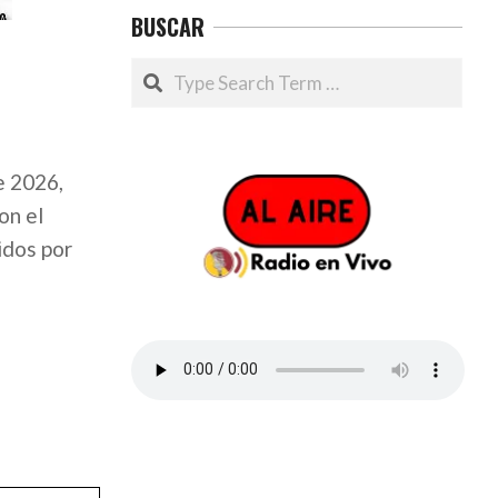
BUSCAR
Search
e 2026,
on el
idos por