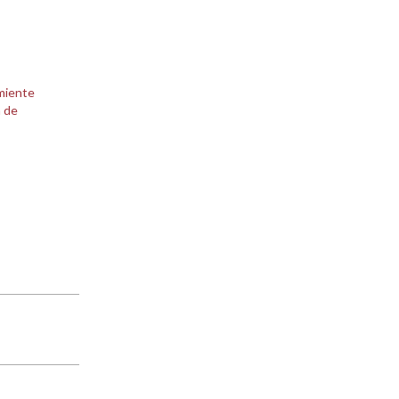
miente
 de