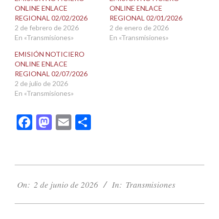
ventana
ventana
ONLINE ENLACE
ONLINE ENLACE
nueva)
nueva)
REGIONAL 02/02/2026
REGIONAL 02/01/2026
2 de febrero de 2026
2 de enero de 2026
En «Transmisiones»
En «Transmisiones»
EMISIÓN NOTICIERO
ONLINE ENLACE
REGIONAL 02/07/2026
2 de julio de 2026
En «Transmisiones»
Facebook
Mastodon
Email
Compartir
2026-
06-
On:
2 de junio de 2026
In:
Transmisiones
02