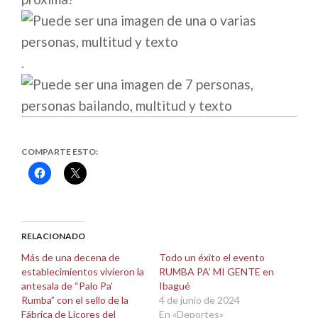
.
COMPARTE ESTO:
Haz
Haz
clic
clic
para
para
compartir
compartir
en
en
Facebook
X
(Se
(Se
abre
abre
RELACIONADO
en
en
una
una
Más de una decena de
Todo un éxito el evento
ventana
ventana
establecimientos vivieron la
RUMBA PA’ MI GENTE en
nueva)
nueva)
antesala de “Palo Pa’
Ibagué
Rumba” con el sello de la
4 de junio de 2024
Fábrica de Licores del
En «Deportes»