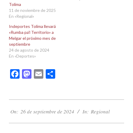
Tolima
11 de noviembre de 2025
En «Regional»
Indeportes Tolima llevará
«Rumba pa’l Territorio» a
Melgar el próximo mes de
septiembre
24 de agosto de 2024
En «Deportes»
Facebook
Mastodon
Email
Compartir
2024-
09-
On:
26 de septiembre de 2024
In:
Regional
26