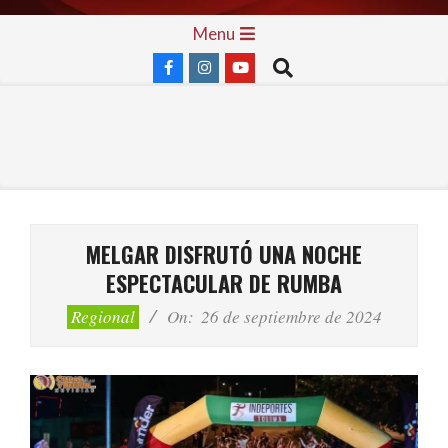
Skip
Primary
Menu
to
Navigation
Search
content
Menu
MELGAR DISFRUTÓ UNA NOCHE
ESPECTACULAR DE RUMBA
Regional
On:
26 de septiembre de 2024