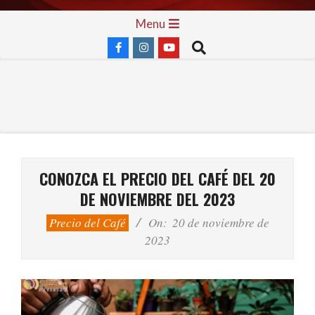
Skip
Primary
Menu
to
Navigation
Search
content
Menu
CONOZCA EL PRECIO DEL CAFÉ DEL 20
DE NOVIEMBRE DEL 2023
Precio del Café
On:
20 de noviembre de
2023