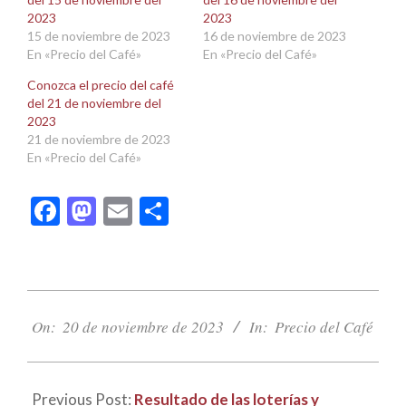
nueva)
nueva)
2023
2023
15 de noviembre de 2023
16 de noviembre de 2023
En «Precio del Café»
En «Precio del Café»
Conozca el precio del café
del 21 de noviembre del
2023
21 de noviembre de 2023
En «Precio del Café»
Facebook
Mastodon
Email
Compartir
2023-
11-
On:
20 de noviembre de 2023
In:
Precio del Café
20
Previous Post:
Resultado de las loterías y