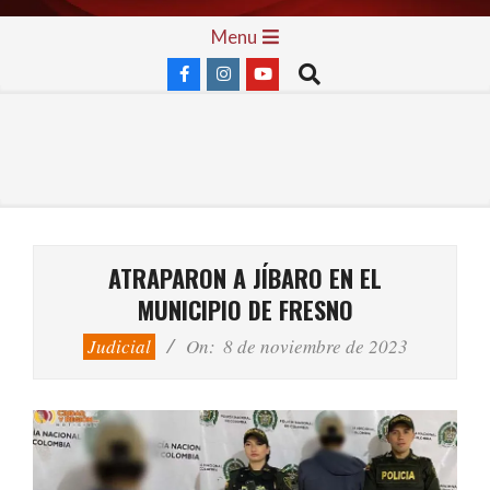
Skip
Primary
Menu
to
Navigation
Search
content
Menu
ATRAPARON A JÍBARO EN EL
MUNICIPIO DE FRESNO
Judicial
On:
8 de noviembre de 2023