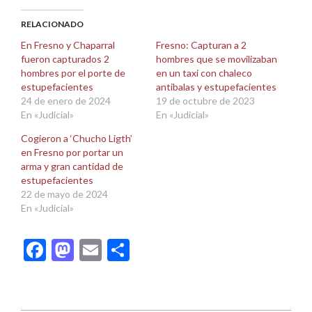
Facebook
X
(Se
(Se
abre
abre
RELACIONADO
en
en
una
una
En Fresno y Chaparral
Fresno: Capturan a 2
ventana
ventana
fueron capturados 2
hombres que se movilizaban
nueva)
nueva)
hombres por el porte de
en un taxi con chaleco
estupefacientes
antibalas y estupefacientes
24 de enero de 2024
19 de octubre de 2023
En «Judicial»
En «Judicial»
Cogieron a ‘Chucho Ligth’
en Fresno por portar un
arma y gran cantidad de
estupefacientes
22 de mayo de 2024
En «Judicial»
Facebook
Mastodon
Email
Compartir