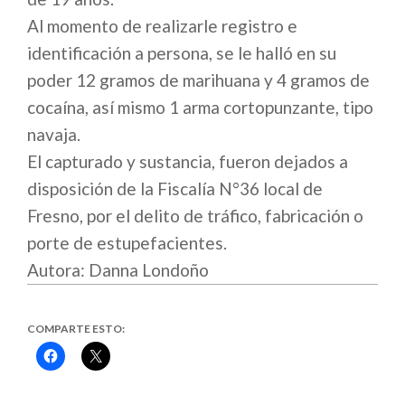
Al momento de realizarle registro e
identificación a persona, se le halló en su
poder 12 gramos de marihuana y 4 gramos de
cocaína, así mismo 1 arma cortopunzante, tipo
navaja.
El capturado y sustancia, fueron dejados a
disposición de la Fiscalía N°36 local de
Fresno, por el delito de tráfico, fabricación o
porte de estupefacientes.
Autora: Danna Londoño
COMPARTE ESTO:
Haz
Haz
clic
clic
para
para
compartir
compartir
en
en