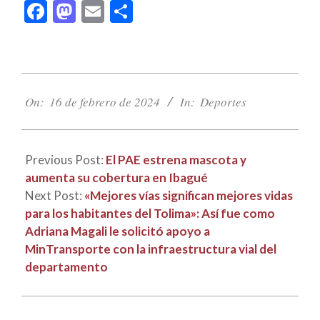
Facebook
Mastodon
Email
Compartir
2024-
02-
On:
16 de febrero de 2024
In:
Deportes
16
Previous Post:
El PAE estrena mascota y
aumenta su cobertura en Ibagué
Next Post:
«Mejores vías significan mejores vidas
para los habitantes del Tolima»: Así fue como
Adriana Magali le solicitó apoyo a
MinTransporte con la infraestructura vial del
departamento