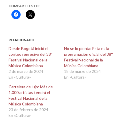
COMPARTE ESTO:
Haz
Haz
clic
clic
para
para
compartir
compartir
en
en
Facebook
X
(Se
(Se
abre
abre
RELACIONADO
en
en
una
una
Desde Bogotá inició el
No se lo pierda: Esta es la
ventana
ventana
conteo regresivo del 38°
programación oficial del 38°
nueva)
nueva)
Festival Nacional de la
Festival Nacional de la
Música Colombiana
Música Colombiana
2 de marzo de 2024
18 de marzo de 2024
En «Cultura»
En «Cultura»
Cartelera de lujo: Más de
1.000 artistas tendrá el
Festival Nacional de la
Música Colombiana
23 de febrero de 2024
En «Cultura»