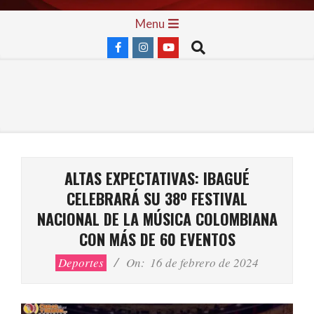
Skip
Primary
Menu
to
Navigation
Search
content
Menu
ALTAS EXPECTATIVAS: IBAGUÉ
CELEBRARÁ SU 38º FESTIVAL
NACIONAL DE LA MÚSICA COLOMBIANA
CON MÁS DE 60 EVENTOS
Deportes
On:
16 de febrero de 2024