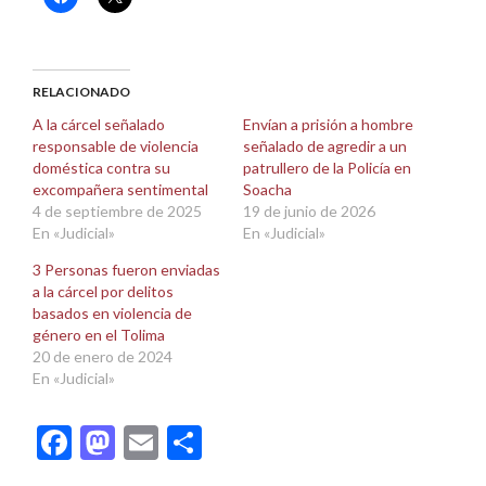
clic
clic
para
para
compartir
compartir
en
en
Facebook
X
(Se
(Se
abre
abre
RELACIONADO
en
en
una
una
A la cárcel señalado
Envían a prisión a hombre
ventana
ventana
responsable de violencia
señalado de agredir a un
nueva)
nueva)
doméstica contra su
patrullero de la Policía en
excompañera sentimental
Soacha
4 de septiembre de 2025
19 de junio de 2026
En «Judicial»
En «Judicial»
3 Personas fueron enviadas
a la cárcel por delitos
basados en violencia de
género en el Tolima
20 de enero de 2024
En «Judicial»
Facebook
Mastodon
Email
Compartir