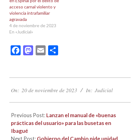
en Espinal por el delito de
acceso carnal violento y
violencia intrafamiliar
agravada
4 de noviembre de 2023
En «Judicial»
Facebook
Mastodon
Email
Compartir
2023-
11-
On:
20 de noviembre de 2023
In:
Judicial
20
Previous Post:
Lanzan el manual de «buenas
prácticas del usuario» para las busetas en
Ibagué
Next Post:
Gobierno del Cambio pide unidad