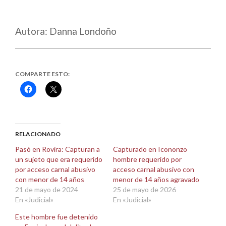
Autora: Danna Londoño
COMPARTE ESTO:
Haz
Haz
clic
clic
para
para
compartir
compartir
en
en
Facebook
X
(Se
(Se
abre
abre
RELACIONADO
en
en
una
una
Pasó en Rovira: Capturan a
Capturado en Icononzo
ventana
ventana
un sujeto que era requerido
hombre requerido por
nueva)
nueva)
por acceso carnal abusivo
acceso carnal abusivo con
con menor de 14 años
menor de 14 años agravado
21 de mayo de 2024
25 de mayo de 2026
En «Judicial»
En «Judicial»
Este hombre fue detenido