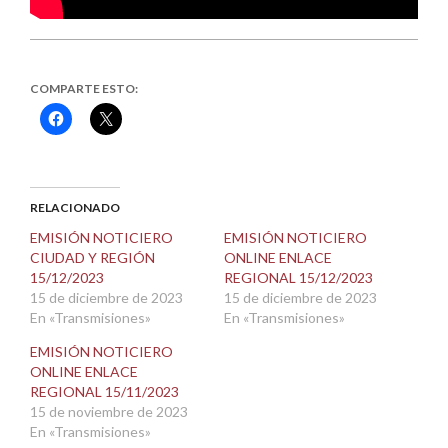
COMPARTE ESTO:
Haz
Haz
clic
clic
para
para
compartir
compartir
en
en
Facebook
X
(Se
(Se
abre
abre
RELACIONADO
en
en
una
una
EMISIÓN NOTICIERO
EMISIÓN NOTICIERO
ventana
ventana
CIUDAD Y REGIÓN
ONLINE ENLACE
nueva)
nueva)
15/12/2023
REGIONAL 15/12/2023
15 de diciembre de 2023
15 de diciembre de 2023
En «Transmisiones»
En «Transmisiones»
EMISIÓN NOTICIERO
ONLINE ENLACE
REGIONAL 15/11/2023
15 de noviembre de 2023
En «Transmisiones»