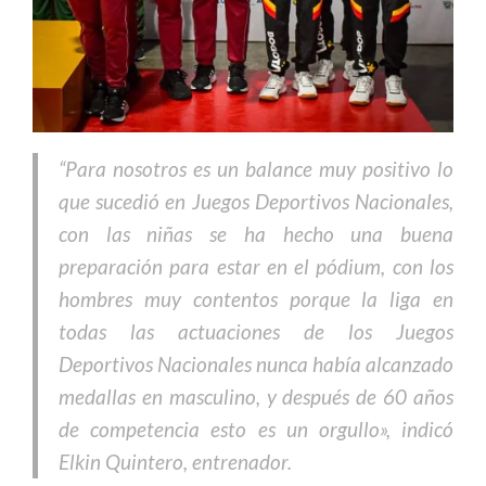
“Para nosotros es un balance muy positivo lo
que sucedió en Juegos Deportivos Nacionales,
con las niñas se ha hecho una buena
preparación para estar en el pódium, con los
hombres muy contentos porque la liga en
todas las actuaciones de los Juegos
Deportivos Nacionales nunca había alcanzado
medallas en masculino, y después de 60 años
de competencia esto es un orgullo», indicó
Elkin Quintero, entrenador.