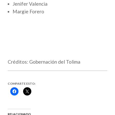
Jenifer Valencia
Margie Forero
Créditos: Gobernación del Tolima
COMPARTE ESTO:
Haz
Haz
clic
clic
para
para
compartir
compartir
en
en
Facebook
X
(Se
(Se
abre
abre
RELACIONADO