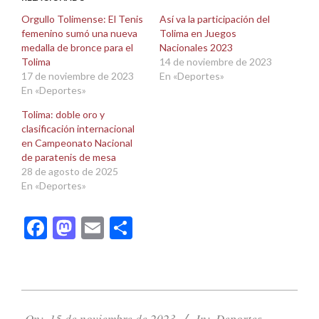
en
en
una
una
Orgullo Tolimense: El Tenis
Así va la participación del
ventana
ventana
femenino sumó una nueva
Tolima en Juegos
nueva)
nueva)
medalla de bronce para el
Nacionales 2023
Tolima
14 de noviembre de 2023
17 de noviembre de 2023
En «Deportes»
En «Deportes»
Tolima: doble oro y
clasificación internacional
en Campeonato Nacional
de paratenis de mesa
28 de agosto de 2025
En «Deportes»
Facebook
Mastodon
Email
Compartir
2023-
11-
On:
15 de noviembre de 2023
In:
Deportes