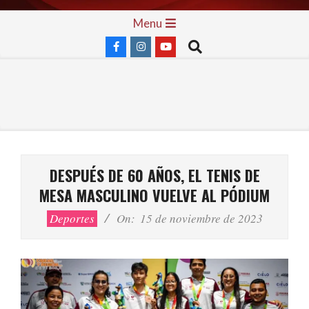
Skip
Primary
Menu
to
Navigation
Search
content
Menu
DESPUÉS DE 60 AÑOS, EL TENIS DE
MESA MASCULINO VUELVE AL PÓDIUM
Deportes
On:
15 de noviembre de 2023