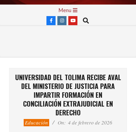
Skip
Primary
Menu
to
Navigation
Search
content
Menu
UNIVERSIDAD DEL TOLIMA RECIBE AVAL
DEL MINISTERIO DE JUSTICIA PARA
IMPARTIR FORMACIÓN EN
CONCILIACIÓN EXTRAJUDICIAL EN
DERECHO
Educación
On:
4 de febrero de 2026