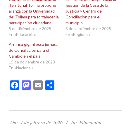
ventana
ventana
Territorial Tolima propone
gestión de la Casa de la
nueva)
nueva)
alianza con la Universidad
Justicia y Centro de
del Tolima para fortalecer la
Conciliación para el
participación ciudadana
municipio.
5 de diciembre de 2025
3 de septiembre de 2025
En «Educación»
En «Regional»
Arranca gigantesca jornada
de Conciliación para el
Cambio en el país
15 de noviembre de 2023
En «Nacional»
Facebook
Mastodon
Email
Compartir
2026-
02-
On:
4 de febrero de 2026
In:
Educación
04