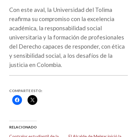
Con este aval, la Universidad del Tolima
reafirma su compromiso con la excelencia
académica, la responsabilidad social
universitaria y la formación de profesionales
del Derecho capaces de responder, con ética
y sensibilidad social, a los desafíos de la
justicia en Colombia.
COMPARTE ESTO:
Haz
Haz
clic
clic
para
para
compartir
compartir
en
en
Facebook
X
(Se
(Se
abre
abre
RELACIONADO
en
en
una
una
Contralor estudiantil de la
El Alcalde de Melgar inició la