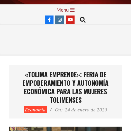
Skip
Primary
Menu
to
Navigation
Search
content
Menu
«TOLIMA EMPRENDE»: FERIA DE
EMPODERAMIENTO Y AUTONOMÍA
ECONÓMICA PARA LAS MUJERES
TOLIMENSES
Economía
On:
24 de enero de 2025