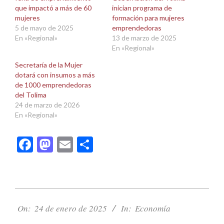
que impactó a más de 60
inician programa de
mujeres
formación para mujeres
5 de mayo de 2025
emprendedoras
En «Regional»
13 de marzo de 2025
En «Regional»
Secretaría de la Mujer
dotará con insumos a más
de 1000 emprendedoras
del Tolima
24 de marzo de 2026
En «Regional»
Facebook
Mastodon
Email
Compartir
2025-
01-
On:
24 de enero de 2025
In:
Economía
24