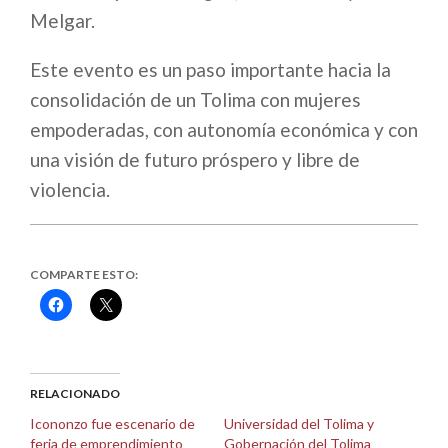
Melgar.
Este evento es un paso importante hacia la
consolidación de un Tolima con mujeres
empoderadas, con autonomía económica y con
una visión de futuro próspero y libre de
violencia.
COMPARTE ESTO:
Haz
Haz
clic
clic
para
para
compartir
compartir
en
en
Facebook
X
(Se
(Se
abre
abre
RELACIONADO
en
en
una
una
Icononzo fue escenario de
Universidad del Tolima y
ventana
ventana
feria de emprendimiento
Gobernación del Tolima
nueva)
nueva)