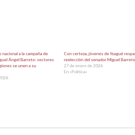
o nacional a la campaña de
Con certeza, jóvenes de Ibagué respal
guel Ángel Barreto: sectores
reelección del senador Miguel Barret
giones se unen a su
27 de enero de 2026
En «Política»
 2026