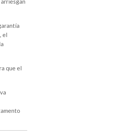
 arriesgan
garantía
 el
la
ra que el
iva
rtamento