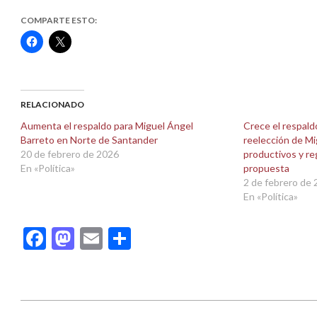
COMPARTE ESTO:
Haz
Haz
clic
clic
para
para
compartir
compartir
en
en
Facebook
X
(Se
(Se
abre
abre
RELACIONADO
en
en
una
una
Aumenta el respaldo para Miguel Ángel
Crece el respald
ventana
ventana
Barreto en Norte de Santander
reelección de Mi
nueva)
nueva)
20 de febrero de 2026
productivos y re
En «Política»
propuesta
2 de febrero de
En «Política»
Facebook
Mastodon
Email
Compartir
2026-