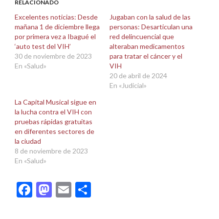
abre
abre
RELACIONADO
en
en
una
una
Excelentes noticias: Desde
Jugaban con la salud de las
ventana
ventana
mañana 1 de diciembre llega
personas: Desarticulan una
nueva)
nueva)
por primera vez a Ibagué el
red delincuencial que
‘auto test del VIH’
alteraban medicamentos
30 de noviembre de 2023
para tratar el cáncer y el
En «Salud»
VIH
20 de abril de 2024
En «Judicial»
La Capital Musical sigue en
la lucha contra el VIH con
pruebas rápidas gratuitas
en diferentes sectores de
la ciudad
8 de noviembre de 2023
En «Salud»
Facebook
Mastodon
Email
Compartir