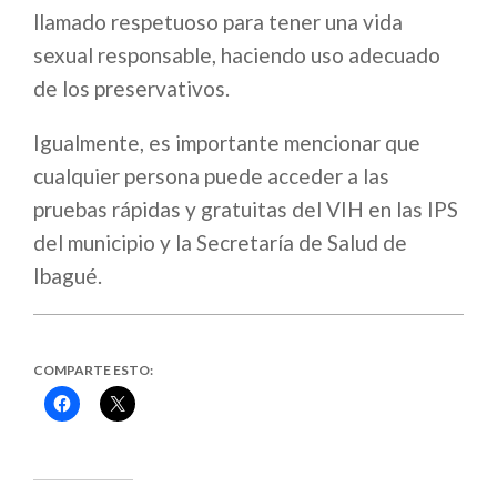
llamado respetuoso para tener una vida
sexual responsable, haciendo uso adecuado
de los preservativos.
Igualmente, es importante mencionar que
cualquier persona puede acceder a las
pruebas rápidas y gratuitas del VIH en las IPS
del municipio y la Secretaría de Salud de
Ibagué.
COMPARTE ESTO:
Haz
Haz
clic
clic
para
para
compartir
compartir
en
en
Facebook
X
(Se
(Se