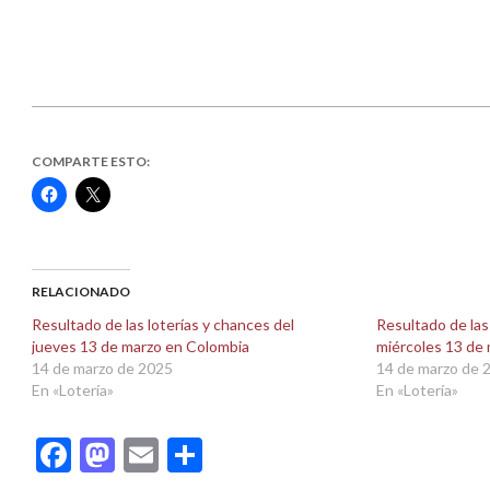
COMPARTE ESTO:
Haz
Haz
clic
clic
para
para
compartir
compartir
en
en
Facebook
X
(Se
(Se
abre
abre
RELACIONADO
en
en
una
una
Resultado de las loterías y chances del
Resultado de las
ventana
ventana
jueves 13 de marzo en Colombia
miércoles 13 de
nueva)
nueva)
14 de marzo de 2025
14 de marzo de 
En «Lotería»
En «Lotería»
Facebook
Mastodon
Email
Compartir