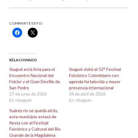
COMPARTE ESTO:
Haz
Haz
clic
clic
para
para
compartir
compartir
en
en
Facebook
X
(Se
(Se
abre
abre
RELACIONADO
en
en
una
una
Ibagué está lista para el
Ibagué vivirá el 52° Festival
ventana
ventana
Encuentro Nacional del
Folclórico Colombiano con
nueva)
nueva)
Folclor y el Gran Desfile de
agenda fortalecida y mayor
San Pedro
presencia internacional
27 de junio de 2026
28 de abril de 2026
En «Ibagué»
En «Ibagué»
Suárez no se queda atrás,
este municipio estará de
fiesta con el Festival
Folclórico y Cultural del Río
Grande de la Magdalena