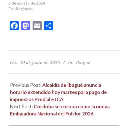
5 de agosto de 2024
En «Regional»
Facebook
Mastodon
Email
Compartir
2026-
06-
On:
30 de junio de 2026
In:
Ibagué
30
Previous Post:
Alcaldía de Ibagué anuncia
horario extendido hoy martes para pago de
impuestos Predial e ICA
Next Post:
Córdoba se corona como la nueva
Embajadora Nacional del Folclor 2026