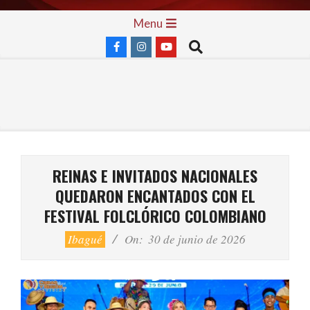
Skip
Primary
Menu
to
Navigation
Search
content
Menu
REINAS E INVITADOS NACIONALES
QUEDARON ENCANTADOS CON EL
FESTIVAL FOLCLÓRICO COLOMBIANO
Ibagué
On:
30 de junio de 2026