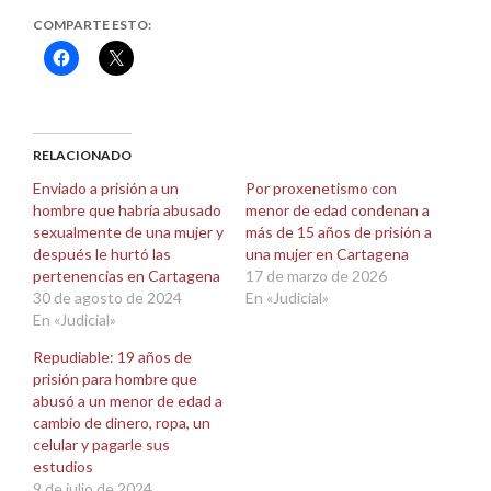
COMPARTE ESTO:
Haz
Haz
clic
clic
para
para
compartir
compartir
en
en
Facebook
X
(Se
(Se
abre
abre
RELACIONADO
en
en
una
una
Enviado a prisión a un
Por proxenetismo con
ventana
ventana
hombre que habría abusado
menor de edad condenan a
nueva)
nueva)
sexualmente de una mujer y
más de 15 años de prisión a
después le hurtó las
una mujer en Cartagena
pertenencias en Cartagena
17 de marzo de 2026
30 de agosto de 2024
En «Judicial»
En «Judicial»
Repudiable: 19 años de
prisión para hombre que
abusó a un menor de edad a
cambio de dinero, ropa, un
celular y pagarle sus
estudios
9 de julio de 2024