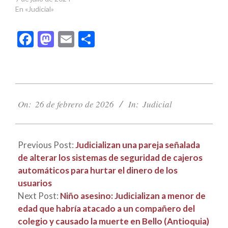
En «Judicial»
Facebook
Mastodon
Email
Compartir
2026-
02-
On:
26 de febrero de 2026
In:
Judicial
26
Previous Post:
Judicializan una pareja señalada
de alterar los sistemas de seguridad de cajeros
automáticos para hurtar el dinero de los
usuarios
Next Post:
Niño asesino: Judicializan a menor de
edad que habría atacado a un compañero del
colegio y causado la muerte en Bello (Antioquia)