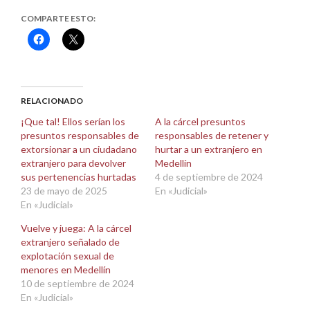
COMPARTE ESTO:
Haz
Haz
clic
clic
para
para
compartir
compartir
en
en
Facebook
X
(Se
(Se
abre
abre
RELACIONADO
en
en
una
una
¡Que tal! Ellos serían los
A la cárcel presuntos
ventana
ventana
presuntos responsables de
responsables de retener y
nueva)
nueva)
extorsionar a un ciudadano
hurtar a un extranjero en
extranjero para devolver
Medellín
sus pertenencias hurtadas
4 de septiembre de 2024
23 de mayo de 2025
En «Judicial»
En «Judicial»
Vuelve y juega: A la cárcel
extranjero señalado de
explotación sexual de
menores en Medellín
10 de septiembre de 2024
En «Judicial»