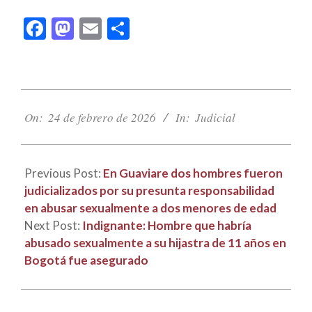
Facebook
Mastodon
Email
Compartir
2026-
02-
On:
24 de febrero de 2026
In:
Judicial
24
Previous Post:
En Guaviare dos hombres fueron
judicializados por su presunta responsabilidad
en abusar sexualmente a dos menores de edad
Next Post:
Indignante: Hombre que habría
abusado sexualmente a su hijastra de 11 años en
Bogotá fue asegurado