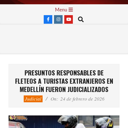
Skip
Primary
Menu
to
Navigation
Search
content
Menu
PRESUNTOS RESPONSABLES DE
FLETEOS A TURISTAS EXTRANJEROS EN
MEDELLÍN FUERON JUDICIALIZADOS
Judicial
On:
24 de febrero de 2026