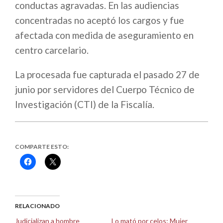
conductas agravadas. En las audiencias
concentradas no aceptó los cargos y fue
afectada con medida de aseguramiento en
centro carcelario.
La procesada fue capturada el pasado 27 de
junio por servidores del Cuerpo Técnico de
Investigación (CTI) de la Fiscalía.
COMPARTE ESTO:
Haz
Haz
clic
clic
para
para
compartir
compartir
en
en
Facebook
X
(Se
(Se
abre
abre
RELACIONADO
en
en
una
una
Judicializan a hombre
Lo mató por celos: Mujer