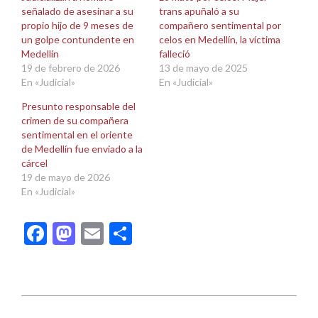
ventana
ventana
señalado de asesinar a su
trans apuñaló a su
nueva)
nueva)
propio hijo de 9 meses de
compañero sentimental por
un golpe contundente en
celos en Medellín, la víctima
Medellín
falleció
19 de febrero de 2026
13 de mayo de 2025
En «Judicial»
En «Judicial»
Presunto responsable del
crimen de su compañera
sentimental en el oriente
de Medellín fue enviado a la
cárcel
19 de mayo de 2026
En «Judicial»
Facebook
Mastodon
Email
Compartir
2026-