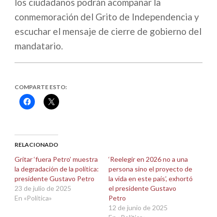
los ciudadanos podrán acompañar la
conmemoración del Grito de Independencia y
escuchar el mensaje de cierre de gobierno del
mandatario.
COMPARTE ESTO:
Haz
Haz
clic
clic
para
para
compartir
compartir
en
en
Facebook
X
(Se
(Se
abre
abre
RELACIONADO
en
en
una
una
Gritar ‘fuera Petro’ muestra
‘Reelegir en 2026 no a una
ventana
ventana
la degradación de la política:
persona sino el proyecto de
nueva)
nueva)
presidente Gustavo Petro
la vida en este país’, exhortó
23 de julio de 2025
el presidente Gustavo
En «Política»
Petro
12 de junio de 2025