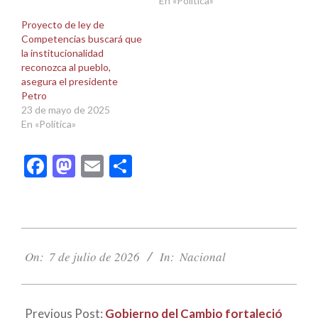
En «Política»
Proyecto de ley de
Competencias buscará que
la institucionalidad
reconozca al pueblo,
asegura el presidente
Petro
23 de mayo de 2025
En «Política»
Facebook
Mastodon
Email
Compartir
2026-
07-
On:
7 de julio de 2026
In:
Nacional
07
Previous Post:
Gobierno del Cambio fortaleció