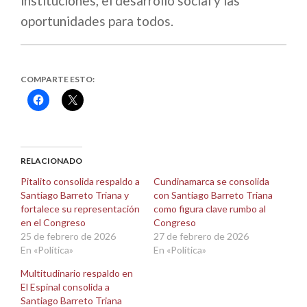
instituciones, el desarrollo social y las
oportunidades para todos.
COMPARTE ESTO:
Haz
Haz
clic
clic
para
para
compartir
compartir
en
en
Facebook
X
(Se
(Se
abre
abre
RELACIONADO
en
en
una
una
Pitalito consolida respaldo a
Cundinamarca se consolida
ventana
ventana
Santiago Barreto Triana y
con Santiago Barreto Triana
nueva)
nueva)
fortalece su representación
como figura clave rumbo al
en el Congreso
Congreso
25 de febrero de 2026
27 de febrero de 2026
En «Política»
En «Política»
Multitudinario respaldo en
El Espinal consolida a
Santiago Barreto Triana