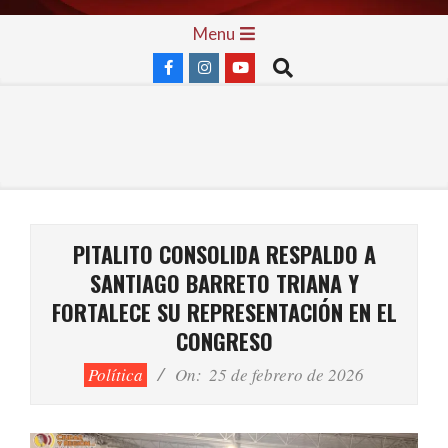
Skip
Primary
Menu
to
Navigation
Search
content
Menu
PITALITO CONSOLIDA RESPALDO A
SANTIAGO BARRETO TRIANA Y
FORTALECE SU REPRESENTACIÓN EN EL
CONGRESO
Política
On:
25 de febrero de 2026