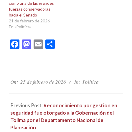
como una de las grandes
fuerzas conservadoras
hacia el Senado
21 de febrero de 2026
En «Política»
Facebook
Mastodon
Email
Compartir
2026-
02-
On:
25 de febrero de 2026
In:
Política
25
Previous Post:
Reconocimiento por gestión en
seguridad fue otorgado a la Gobernación del
Tolima por el Departamento Nacional de
Planeación