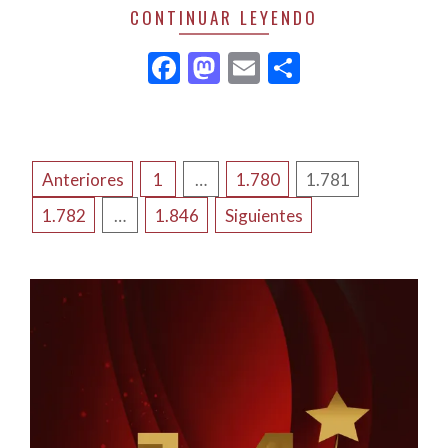
CONTINUAR LEYENDO
Facebook
Mastodon
Email
Compartir
NAVEGACIÓN
Anteriores
1
…
1.780
1.781
DE
1.782
…
1.846
Siguientes
ENTRADAS