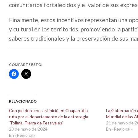
comunitarios fortalecidos y el valor de sus expres
Finalmente, estos incentivos representan una opo
y cultural en los territorios, promoviendo la part
saberes tradicionales y la preservación de sus ma
COMPARTE ESTO:
Haz
Haz
clic
clic
para
para
compartir
compartir
en
en
Facebook
X
(Se
(Se
abre
abre
RELACIONADO
en
en
una
una
Con pie derecho, así inició en Chaparral la
La Gobernación d
ventana
ventana
ruta por el departamento de la estrategia
Mundial de las A
nueva)
nueva)
‘Tolima, Tierra de Festivales’
21 de mayo de 
20 de mayo de 2024
En «Regional»
En «Regional»