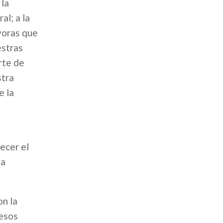
 la
al; a la
yoras que
estras
rte de
stra
e la
ecer el
la
n la
cesos