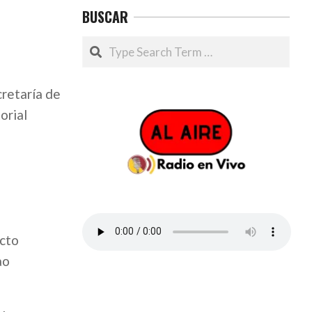
BUSCAR
Search
cretaría de
orial
acto
ao