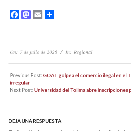
Facebook
Mastodon
Email
Compartir
2026-
07-
On:
7 de julio de 2026
In:
Regional
07
Previous Post:
GOAT golpea el comercio ilegal en el 
irregular
Next Post:
Universidad del Tolima abre inscripciones 
DEJA UNA RESPUESTA