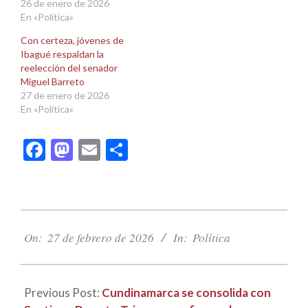
26 de enero de 2026
En «Política»
Con certeza, jóvenes de
Ibagué respaldan la
reelección del senador
Miguel Barreto
27 de enero de 2026
En «Política»
Facebook
Mastodon
Email
Compartir
2026-
02-
On:
27 de febrero de 2026
In:
Política
27
Previous Post:
Cundinamarca se consolida con