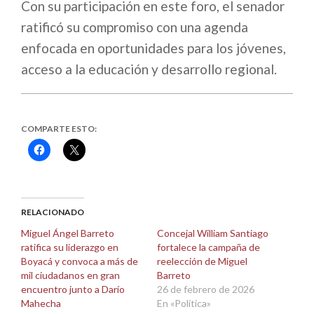
Con su participación en este foro, el senador
ratificó su compromiso con una agenda
enfocada en oportunidades para los jóvenes,
acceso a la educación y desarrollo regional.
COMPARTE ESTO:
Haz
Haz
clic
clic
para
para
compartir
compartir
en
en
Facebook
X
(Se
(Se
abre
abre
RELACIONADO
en
en
una
una
Miguel Ángel Barreto
Concejal William Santiago
ventana
ventana
ratifica su liderazgo en
fortalece la campaña de
nueva)
nueva)
Boyacá y convoca a más de
reelección de Miguel
mil ciudadanos en gran
Barreto
encuentro junto a Darío
26 de febrero de 2026
Mahecha
En «Política»