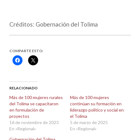
Créditos: Gobernación del Tolima
COMPARTE ESTO:
Haz
Haz
clic
clic
para
para
compartir
compartir
en
en
Facebook
X
(Se
(Se
abre
abre
RELACIONADO
en
en
una
una
Más de 100 mujeres rurales
Más de 100 mujeres
ventana
ventana
del Tolima se capacitaron
continúan su formación en
nueva)
nueva)
en formulación de
liderazgo político y social en
proyectos
el Tolima
16 de noviembre de 2023
5 de marzo de 2025
En «Regional»
En «Regional»
Gobernación del Tolima