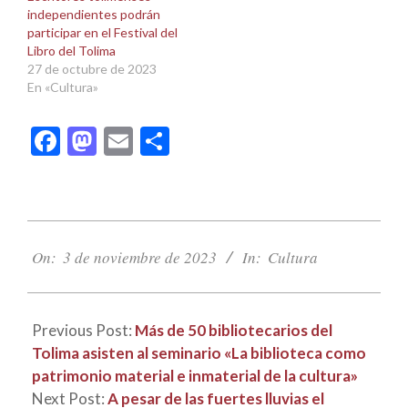
independientes podrán
participar en el Festival del
Libro del Tolima
27 de octubre de 2023
En «Cultura»
Facebook
Mastodon
Email
Compartir
2023-
11-
On:
3 de noviembre de 2023
In:
Cultura
03
Previous Post:
Más de 50 bibliotecarios del
Tolima asisten al seminario «La biblioteca como
patrimonio material e inmaterial de la cultura»
Next Post:
A pesar de las fuertes lluvias el