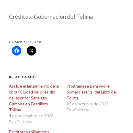
Créditos: Gobernación del Tolima
COMPARTE ESTO:
Haz
Haz
clic
clic
para
para
compartir
compartir
en
en
Facebook
X
(Se
(Se
abre
abre
RELACIONADO
en
en
una
una
Así fue el lanzamiento de la
Prográmese para vivir el
ventana
ventana
obra “Ciudad del presidio”
primer Festival del Libro del
nueva)
nueva)
del escritor Santiago
Tolima
Gamboa en Festilibro
26 de octubre de 2023
Tolima
En «Cultura»
4 de noviembre de 2023
En «Cultura»
Escritores tolimenses