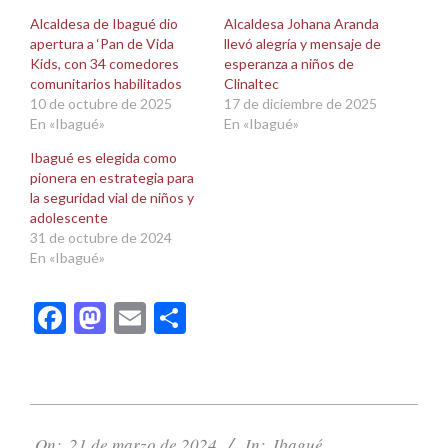
en
en
una
una
Alcaldesa de Ibagué dio
Alcaldesa Johana Aranda
ventana
ventana
apertura a ‘Pan de Vida
llevó alegría y mensaje de
nueva)
nueva)
Kids, con 34 comedores
esperanza a niños de
comunitarios habilitados
Clinaltec
10 de octubre de 2025
17 de diciembre de 2025
En «Ibagué»
En «Ibagué»
Ibagué es elegida como
pionera en estrategia para
la seguridad vial de niños y
adolescente
31 de octubre de 2024
En «Ibagué»
Facebook
Mastodon
Email
Compartir
2024-
03-
On:
21 de marzo de 2024
In:
Ibagué