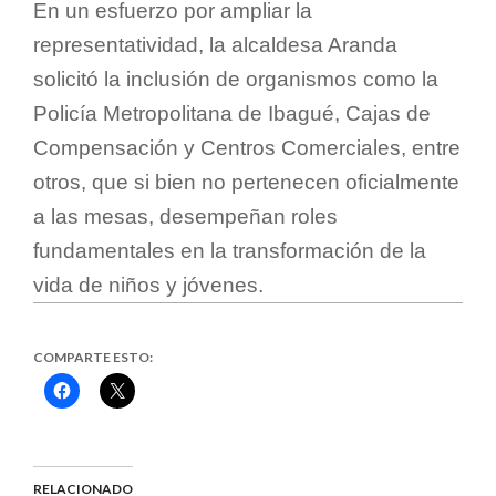
En un esfuerzo por ampliar la
representatividad, la alcaldesa Aranda
solicitó la inclusión de organismos como la
Policía Metropolitana de Ibagué, Cajas de
Compensación y Centros Comerciales, entre
otros, que si bien no pertenecen oficialmente
a las mesas, desempeñan roles
fundamentales en la transformación de la
vida de niños y jóvenes.
COMPARTE ESTO:
Haz
Haz
clic
clic
para
para
compartir
compartir
en
en
Facebook
X
(Se
(Se
abre
abre
RELACIONADO