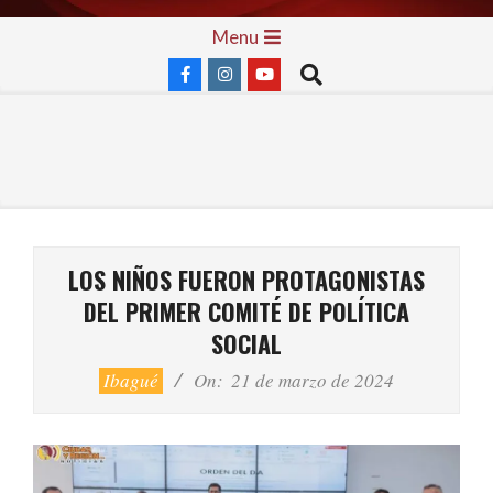
Skip
Primary
Menu
to
Navigation
Search
content
Menu
LOS NIÑOS FUERON PROTAGONISTAS
DEL PRIMER COMITÉ DE POLÍTICA
SOCIAL
Ibagué
On:
21 de marzo de 2024