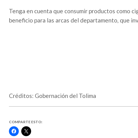
Tenga en cuenta que consumir productos como cigar
beneficio para las arcas del departamento, que inv
Créditos: Gobernación del Tolima
COMPARTE ESTO:
Haz
Haz
clic
clic