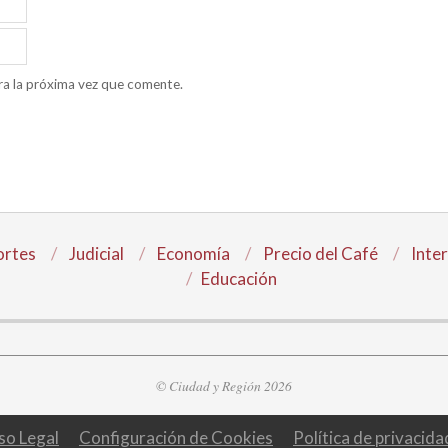
ra la próxima vez que comente.
rtes
Judicial
Economía
Precio del Café
Inte
Educación
© Ciudad y Región 2026
so Legal
Configuración de Cookies
Política de privacida