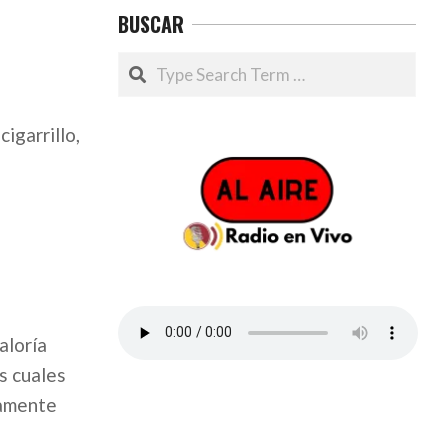
BUSCAR
Search
igarrillo,
aloría
s cuales
damente