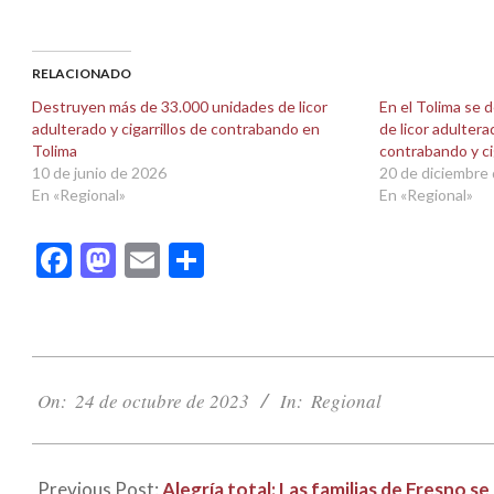
para
para
compartir
compartir
en
en
Facebook
X
(Se
(Se
abre
abre
RELACIONADO
en
en
una
una
Destruyen más de 33.000 unidades de licor
En el Tolima se
ventana
ventana
adulterado y cigarrillos de contrabando en
de licor adultera
nueva)
nueva)
Tolima
contrabando y ci
10 de junio de 2026
20 de diciembre
En «Regional»
En «Regional»
Facebook
Mastodon
Email
Compartir
2023-
10-
On:
24 de octubre de 2023
In:
Regional
24
Previous Post:
Alegría total: Las familias de Fresno 