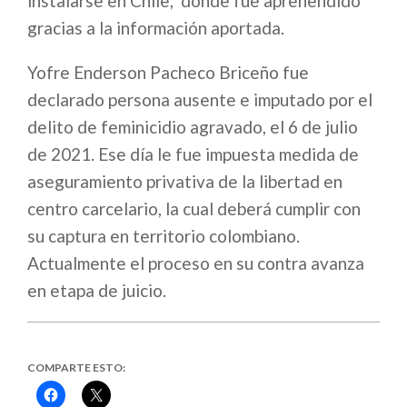
instalarse en Chile, donde fue aprehendido
gracias a la información aportada.
Yofre Enderson Pacheco Briceño fue
declarado persona ausente e imputado por el
delito de feminicidio agravado, el 6 de julio
de 2021. Ese día le fue impuesta medida de
aseguramiento privativa de la libertad en
centro carcelario, la cual deberá cumplir con
su captura en territorio colombiano.
Actualmente el proceso en su contra avanza
en etapa de juicio.
COMPARTE ESTO:
Haz
Haz
clic
clic