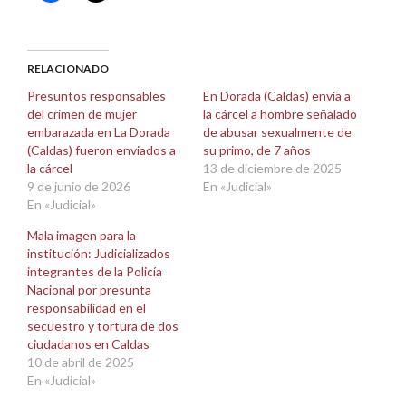
para
para
compartir
compartir
en
en
Facebook
X
(Se
(Se
abre
abre
RELACIONADO
en
en
una
una
Presuntos responsables
En Dorada (Caldas) envía a
ventana
ventana
del crimen de mujer
la cárcel a hombre señalado
nueva)
nueva)
embarazada en La Dorada
de abusar sexualmente de
(Caldas) fueron enviados a
su primo, de 7 años
la cárcel
13 de diciembre de 2025
9 de junio de 2026
En «Judicial»
En «Judicial»
Mala imagen para la
institución: Judicializados
integrantes de la Policía
Nacional por presunta
responsabilidad en el
secuestro y tortura de dos
ciudadanos en Caldas
10 de abril de 2025
En «Judicial»