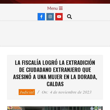
Skip
Primary
Menu
to
Navigation
Search
content
Menu
LA FISCALÍA LOGRÓ LA EXTRADICIÓN
DE CIUDADANO EXTRANJERO QUE
ASESINÓ A UNA MUJER EN LA DORADA,
CALDAS
Judicial
On:
4 de noviembre de 2023