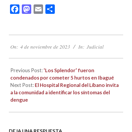
Facebook
Mastodon
Email
Compartir
2023-
11-
On:
4 de noviembre de 2023
In:
Judicial
04
Previous Post:
‘Los Splendor’ fueron
condenados por cometer 5 hurtos en Ibagué
Next Post:
El Hospital Regional del Líbano invita
a la comunidad a identificar los síntomas del
dengue
DEJA UNA RESPUESTA