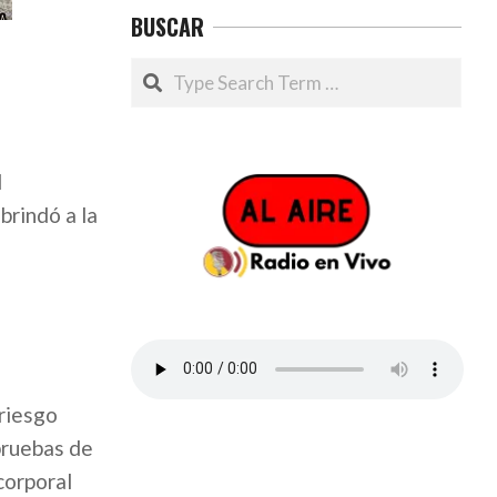
BUSCAR
Search
l
brindó a la
 riesgo
pruebas de
corporal