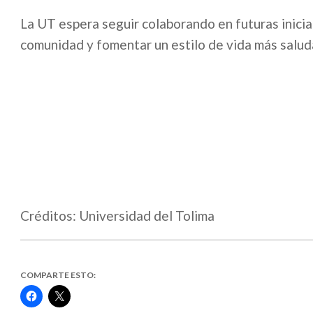
La UT espera seguir colaborando en futuras iniciat
comunidad y fomentar un estilo de vida más salud
Créditos: Universidad del Tolima
COMPARTE ESTO:
Haz
Haz
clic
clic
para
para