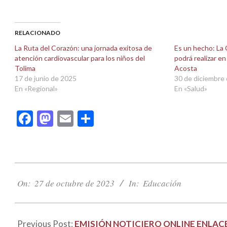
compartir
compartir
en
en
Facebook
X
(Se
(Se
abre
abre
RELACIONADO
en
en
una
una
La Ruta del Corazón: una jornada exitosa de
Es un hecho: La 
ventana
ventana
atención cardiovascular para los niños del
podrá realizar en
nueva)
nueva)
Tolima
Acosta
17 de junio de 2025
30 de diciembre
En «Regional»
En «Salud»
Facebook
Mastodon
Email
Compartir
2023-
10-
On:
27 de octubre de 2023
In:
Educación
27
Previous Post:
EMISIÓN NOTICIERO ONLINE ENLACE