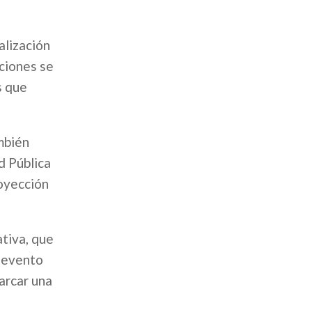
alización
aciones se
s que
mbién
d Pública
royección
ativa, que
e evento
arcar una