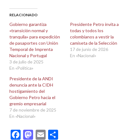
en
en
Facebook
X
(Se
(Se
abre
abre
RELACIONADO
en
en
una
una
Gobierno garantiza
Presidente Petro invita a
ventana
ventana
«transición normal y
todas y todos los
nueva)
nueva)
tranquila» para expedición
colombianos a vestir la
de pasaportes con Unión
camiseta de la Selección
Temporal de Imprenta
17 de junio de 2026
Nacional y Portugal
En «Nacional»
3 de julio de 2025
En «Política»
Presidente de la ANDI
denuncia ante la CIDH
hostigamiento del
Gobierno Petro hacia el
gremio empresarial
7 de noviembre de 2025
En «Nacional»
Facebook
Mastodon
Email
Compartir