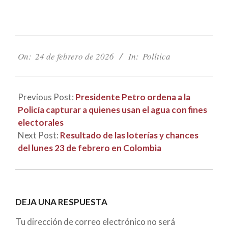
2026-
02-
On:
24 de febrero de 2026
In:
Política
24
Previous Post:
Presidente Petro ordena a la
Policía capturar a quienes usan el agua con fines
electorales
Next Post:
Resultado de las loterías y chances
del lunes 23 de febrero en Colombia
DEJA UNA RESPUESTA
Tu dirección de correo electrónico no será