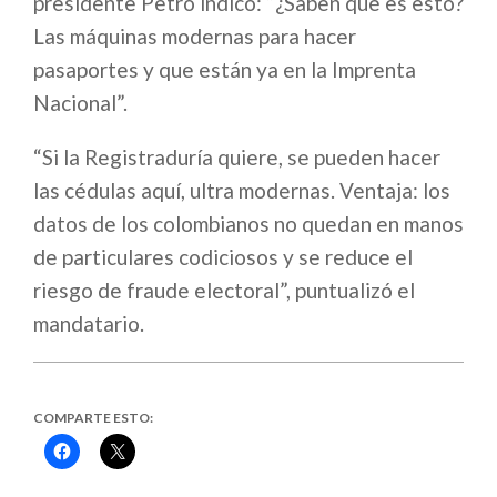
presidente Petro indicó: “¿Saben qué es esto?
Las máquinas modernas para hacer
pasaportes y que están ya en la Imprenta
Nacional”.
“Si la Registraduría quiere, se pueden hacer
las cédulas aquí, ultra modernas. Ventaja: los
datos de los colombianos no quedan en manos
de particulares codiciosos y se reduce el
riesgo de fraude electoral”, puntualizó el
mandatario.
COMPARTE ESTO:
Haz
Haz
clic
clic
para
para
compartir
compartir