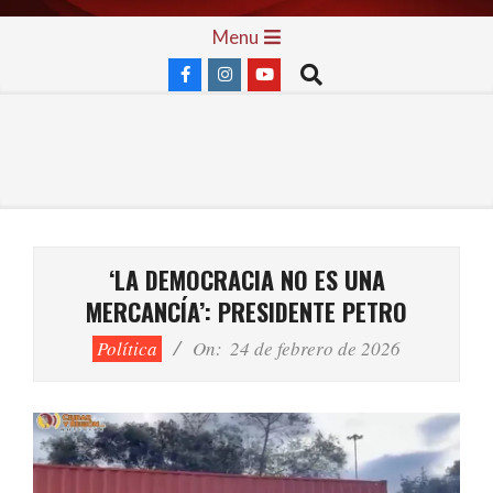
Skip
Primary
Menu
to
Navigation
Search
content
Menu
‘LA DEMOCRACIA NO ES UNA
MERCANCÍA’: PRESIDENTE PETRO
Política
On:
24 de febrero de 2026