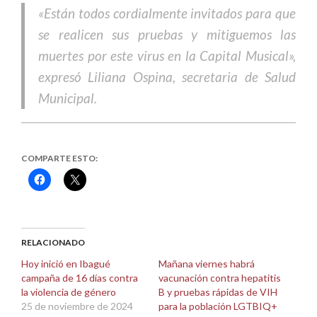
«Están todos cordialmente invitados para que
se realicen sus pruebas y mitiguemos las
muertes por este virus en la Capital Musical»,
expresó Liliana Ospina, secretaria de Salud
Municipal.
COMPARTE ESTO:
Haz
Haz
clic
clic
para
para
compartir
compartir
en
en
Facebook
X
(Se
(Se
abre
abre
RELACIONADO
en
en
una
una
Hoy inició en Ibagué
Mañana viernes habrá
ventana
ventana
campaña de 16 días contra
vacunación contra hepatitis
nueva)
nueva)
la violencia de género
B y pruebas rápidas de VIH
25 de noviembre de 2024
para la población LGTBIQ+