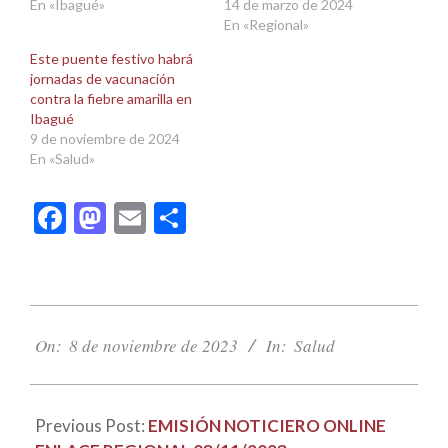
En «Ibagué»
14 de marzo de 2024
En «Regional»
Este puente festivo habrá
jornadas de vacunación
contra la fiebre amarilla en
Ibagué
9 de noviembre de 2024
En «Salud»
Facebook
Mastodon
Email
Compartir
2023-
11-
On:
8 de noviembre de 2023
In:
Salud
08
Previous Post:
EMISIÓN NOTICIERO ONLINE