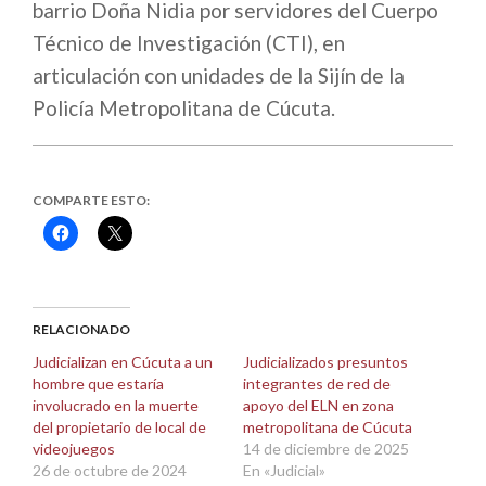
barrio Doña Nidia por servidores del Cuerpo
Técnico de Investigación (CTI), en
articulación con unidades de la Sijín de la
Policía Metropolitana de Cúcuta.
COMPARTE ESTO:
Haz
Haz
clic
clic
para
para
compartir
compartir
en
en
Facebook
X
(Se
(Se
abre
abre
RELACIONADO
en
en
una
una
Judicializan en Cúcuta a un
Judicializados presuntos
ventana
ventana
hombre que estaría
integrantes de red de
nueva)
nueva)
involucrado en la muerte
apoyo del ELN en zona
del propietario de local de
metropolitana de Cúcuta
videojuegos
14 de diciembre de 2025
26 de octubre de 2024
En «Judicial»