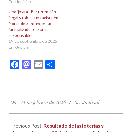
En «Judicial»
Una ‘joyita’: Por retención
ilegal y robo a un taxista en
Norte de Santander fue
judicializado presunto
responsable
19 de septiembre de 2025
En «Judicial»
Facebook
Mastodon
Email
Compartir
2026-
02-
On:
24 de febrero de 2026
In:
Judicial
24
Previous Post:
Resultado de las loterías y