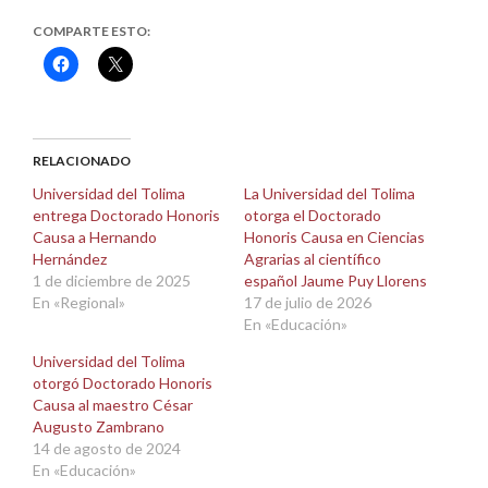
COMPARTE ESTO:
Haz
Haz
clic
clic
para
para
compartir
compartir
en
en
Facebook
X
(Se
(Se
abre
abre
RELACIONADO
en
en
una
una
Universidad del Tolima
La Universidad del Tolima
ventana
ventana
entrega Doctorado Honoris
otorga el Doctorado
nueva)
nueva)
Causa a Hernando
Honoris Causa en Ciencias
Hernández
Agrarias al científico
1 de diciembre de 2025
español Jaume Puy Llorens
En «Regional»
17 de julio de 2026
En «Educación»
Universidad del Tolima
otorgó Doctorado Honoris
Causa al maestro César
Augusto Zambrano
14 de agosto de 2024
En «Educación»