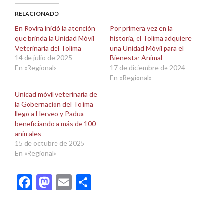
Facebook
X
(Se
(Se
abre
abre
RELACIONADO
en
en
una
una
En Rovira inició la atención
Por primera vez en la
ventana
ventana
que brinda la Unidad Móvil
historia, el Tolima adquiere
nueva)
nueva)
Veterinaria del Tolima
una Unidad Móvil para el
14 de julio de 2025
Bienestar Animal
En «Regional»
17 de diciembre de 2024
En «Regional»
Unidad móvil veterinaria de
la Gobernación del Tolima
llegó a Herveo y Padua
beneficiando a más de 100
animales
15 de octubre de 2025
En «Regional»
Facebook
Mastodon
Email
Compartir