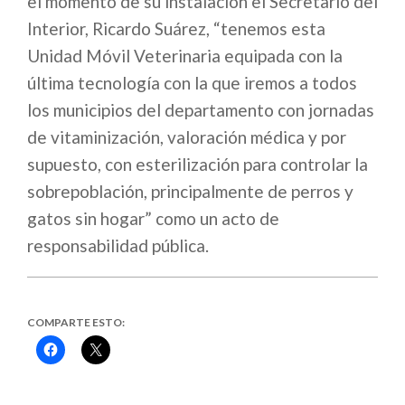
el momento de su instalación el Secretario del
Interior, Ricardo Suárez, “tenemos esta
Unidad Móvil Veterinaria equipada con la
última tecnología con la que iremos a todos
los municipios del departamento con jornadas
de vitaminización, valoración médica y por
supuesto, con esterilización para controlar la
sobrepoblación, principalmente de perros y
gatos sin hogar” como un acto de
responsabilidad pública.
COMPARTE ESTO:
Haz
Haz
clic
clic
para
para
compartir
compartir
en
en