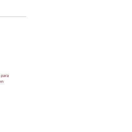
 para
en