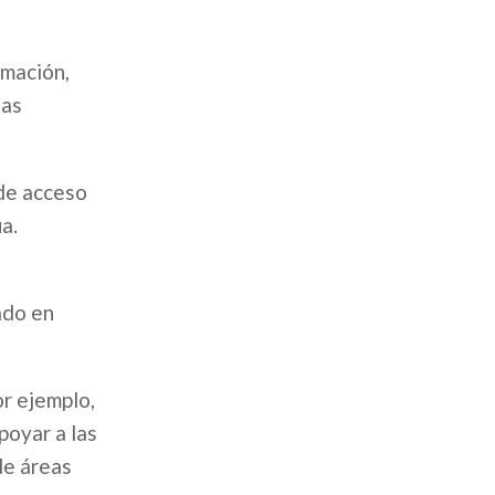
rmación,
uas
 de acceso
a.
ado en
or ejemplo,
poyar a las
de áreas