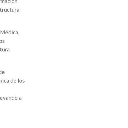
rmación.
structura
 Médica,
os
ptura
 de
nica de los
levando a