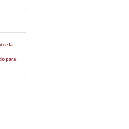
tre la
do para