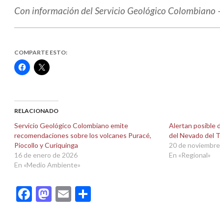
Con información del Servicio Geológico Colombiano
COMPARTE ESTO:
Haz
Haz
clic
clic
para
para
compartir
compartir
en
en
Facebook
X
(Se
(Se
abre
abre
RELACIONADO
en
en
una
una
Servicio Geológico Colombiano emite
Alertan posible 
ventana
ventana
recomendaciones sobre los volcanes Puracé,
del Nevado del T
nueva)
nueva)
Piocollo y Curiquinga
20 de noviembre
16 de enero de 2026
En «Regional»
En «Medio Ambiente»
Facebook
Mastodon
Email
Compartir