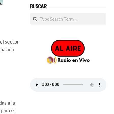
BUSCAR
Search
el sector
rmación
das a la
 para el