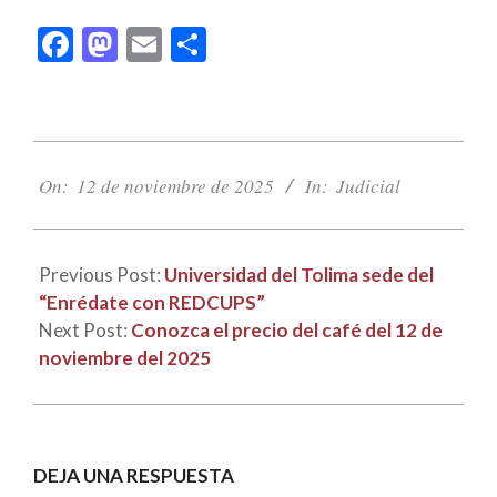
Facebook
Mastodon
Email
Compartir
2025-
11-
On:
12 de noviembre de 2025
In:
Judicial
12
Previous Post:
Universidad del Tolima sede del
“Enrédate con REDCUPS”
Next Post:
Conozca el precio del café del 12 de
noviembre del 2025
DEJA UNA RESPUESTA