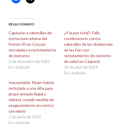
clic
clic
para
para
compartir
compartir
en
en
Facebook
X
(Se
(Se
abre
abre
RELACIONADO
en
en
una
una
Capturan a cabecillas de
¿Y la paz total?: Fallo
ventana
ventana
estructura urbana del
condenatorio contra
nueva)
nueva)
Frente 33 en Cúcuta
cabecillas de las disidencias
vinculados a reclutamiento
de las Farc por
de menores
reclutamiento de menores
3 de diciembre de 2025
de edad en Caquetá
En «Judicial»
30 de abril de 2024
En «Judicial»
Inaceptable: Mujer habría
reclutado a una niña para
grupo armado ilegal y
deberá cumplir medida de
aseguramiento en centro
carcelario
7 de junio de 2025
En «Judicial»